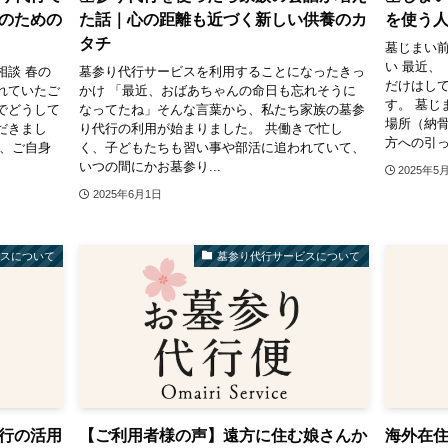
のための
た話｜心の距離も近づく新しい供養のカ
を使う
タチ
墓じまい
い 最近、
相談 春の
墓参り代行サービスを利用することになったきっ
だけはし
れていたご
かけ 「最近、おばあちゃんの命日も忘れそうに
す。 墓じ
でどうして
なってたね」そんな言葉から、私たち家族の墓参
場所（納
だきまし
り代行の利用が始まりました。 共働きで忙し
方への引っ
り、ご自身
く、子どもたちも習い事や部活に追われていて、
いつの間にかお墓参り...
2025年5
2025年6月1日
ビスについて
墓参り代行サービスについて
行の活用
【ご利用者様の声】遠方に住む娘さんか
海外在住