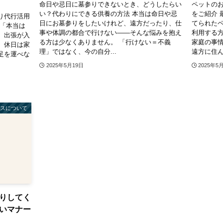
命日や忌日に墓参りできないとき、どうしたらい
ペットの
い？代わりにできる供養の方法 本当は命日や忌
をご紹介 
り代行活用
日にお墓参りをしたいけれど、遠方だったり、仕
てられた
 「本当は
事や体調の都合で行けない——そんな悩みを抱え
利用する方
、出張が入
る方は少なくありません。 「行けない＝不義
家庭の事
、休日は家
理」ではなく、今の自分...
遠方に住ん
足を運べな
2025年5月19日
2025年5
ビスについて
りしてく
いマナー