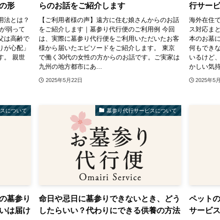
の形
らのお話をご紹介します
行サー
用法とは？
【ご利用者様の声】遠方に住む娘さんからのお話
海外在住
腰が弱って
をご紹介します｜墓参り代行便のご利用例 今回
ス対応まと
父は高齢で
は、実際に墓参り代行便をご利用いただいたお客
本のお墓
りが心配」
様から届いたエピソードをご紹介します。 東京
何もでき
す。 親世
で働く30代の女性の方からのお話です。ご実家は
いるけど
九州の地方都市にあ...
かしい気持
2025年5月22日
2025年5
ビスについて
墓参り代行サービスについて
の墓参り
命日や忌日に墓参りできないとき、どう
ペット
いは届け
したらいい？代わりにできる供養の方法
サービス