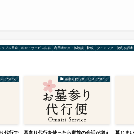
トラブル回避
料金・サービス内容
利用者の声・体験談
比較
タイミング
便利さ訴求
ビスについて
墓参り代行サービスについて
り代行で
墓参り代行を使ったら家族の会話が増え
墓じま