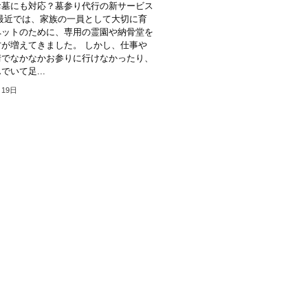
お墓にも対応？墓参り代行の新サービス
最近では、家族の一員として大切に育
ペットのために、専用の霊園や納骨堂を
が増えてきました。 しかし、仕事や
情でなかなかお参りに行けなかったり、
でいて足...
月19日